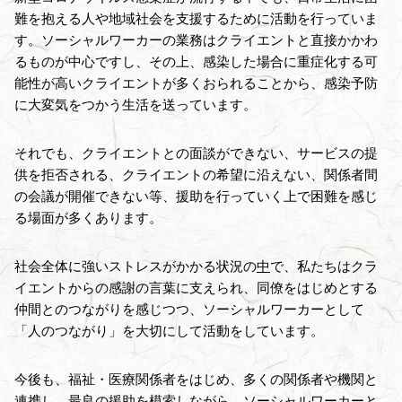
難を抱える人や地域社会を支援するために活動を行っていま
す。ソーシャルワーカーの業務はクライエントと直接かかわ
るものが中心ですし、その上、感染した場合に重症化する可
能性が高いクライエントが多くおられることから、感染予防
に大変気をつかう生活を送っています。
それでも、クライエントとの面談ができない、サービスの提
供を拒否される、クライエントの希望に沿えない、関係者間
の会議が開催できない等、援助を行っていく上で困難を感じ
る場面が多くあります。
社会全体に強いストレスがかかる状況の
中
で、私たちはクラ
イエントからの感謝の言葉に支えられ、同僚をはじめとする
仲間とのつながりを感じつつ、ソーシャルワーカーとして
「人のつながり」を大切にして活動をしています。
今後も、福祉・医療関係者をはじめ、多くの関係者や機関と
連携し、最良の援助を模索しながら、ソーシャルワーカーと