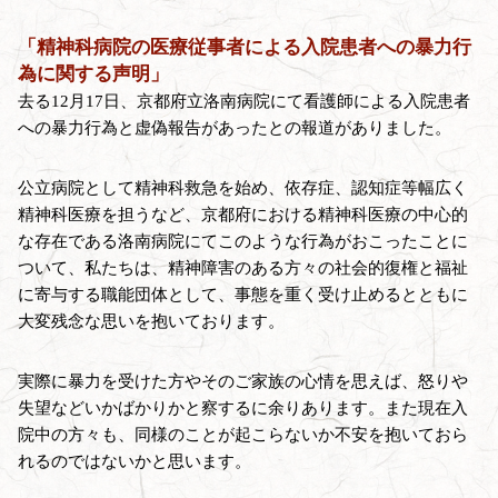
「精神科病院の医療従事者による入院患者への暴力行
為に関する声明」
去る12月17日、京都府立洛南病院にて看護師による入院患者
への暴力行為と虚偽報告があったとの報道がありました。
公立病院として精神科救急を始め、依存症、認知症等幅広く
精神科医療を担うなど、京都府における精神科医療の中心的
な存在である洛南病院にてこのような行為がおこったことに
ついて、私たちは、精神障害のある方々の社会的復権と福祉
に寄与する職能団体として、事態を重く受け止めるとともに
大変残念な思いを抱いております。
実際に暴力を受けた方やそのご家族の心情を思えば、怒りや
失望などいかばかりかと察するに余りあります。また現在入
院中の方々も、同様のことが起こらないか不安を抱いておら
れるのではないかと思います。