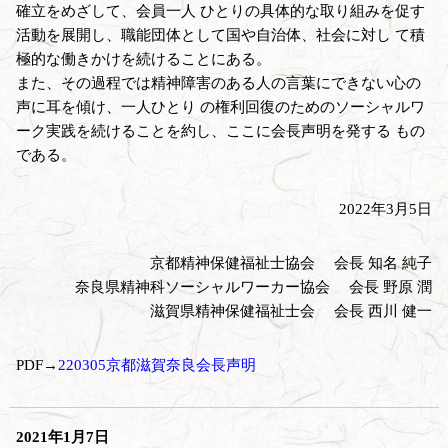
確立をめざして、会員一人 ひとりの具体的な取り組みを促す
活動を展開し、職能団体として国や自治体、社会に対し て積
極的な働きかけを続けることにある。
また、その過程では精神障害のある人の言葉にできない心の
声に耳を傾け、一人ひとり の権利回復のためのソーシャルワ
ーク実践を続けることを約し、ここに会長声明を発する もの
である。
2022年3月5日
京都精神保健福祉士協会 会長 知名 純子
奈良県精神科ソーシャルワーカー協会 会長 野原 潤
滋賀県精神保健福祉士会 会長 西川 健一
PDF→
220305京都滋賀奈良会長声明
2021年1月7日