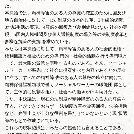
た。
本決議では、精神障害のある人の尊厳の確立のために国及び
地方自治体に対して、1法 制度の抜本的改革、2手続的保障、
3地域生活の実現、4尊厳の回復及び差別偏見のない 社会の実
現、5国内人権機関及び個人通報制度の導入等の法制度改革と
多様な施策の実施 を求めている。
私たちは本決議に対して、精神障害のある人の社会的復権・
権利擁護と福祉のための専 門的・社会的活動を行う専門職と
して、最大限の賛意を表明するものである。本来、ソー シャ
ルワーカーが率先して社会に提案すべき内容であるとの反省
に立ち、すべての精神障 害のある人の尊厳の確立に向けて、
精神保健福祉領域で働くソーシャルワーカーの職能団 体とし
て、主体的に役割を担い、社会への働きかけを続けたい。
また、本決議は、現在の法制度が精神障害のある人の尊厳を
守ることができておらず、 法制度改革や被害回復、法的援助
など、弁護士会が十分な役割を果たせていないという現 状認
識のもとで作成されている。
これらの現状認識は、私たちの協会にも言えることである。