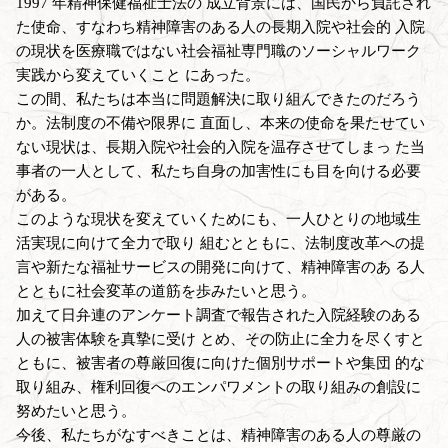
1997 年精神保健福祉士法の 成立背景には、国民から負託され
た使命、すなわち精神障害のある人の長期入院や社会的 入院
の現状を医療職ではない社会福祉専門職のソーシャルワーク
実践から変えていくこと にあった。
この間、私たちは本当に問題解決に取り組んできたのだろう
か。法制度の不備や限界に 直面し、本来の使命を果たせてい
ない現状は、長期入院や社会的入院を温存させてしまっ た当
事者の一人として、私たち自身の加害性にも目を向ける必要
がある。
このような現状を変えていくためにも、一人ひとりの地域生
活実現に向けて全力で取り 組むとともに、法制度改革への提
言や新たな福祉サービスの開発に向けて、精神障害のあ る人
とともに社会変革の道筋を歩みたいと思う。
加えて日弁連のアンケート調査で報告された入院経験のある
人の被害体験を真摯に受け とめ、その防止に全力を尽くすと
ともに、被害者の尊厳回復に向けた個別サポートや集団 的な
取り組み、権利回復へのエンパワメントの取り組みの創設に
努めたいと思う。
今後、私たちがなすべきことは、精神障害のある人の尊厳の