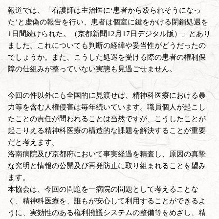
報道では、「看護師は主治医に‘患者から殴られそうになっ
た’と虚偽の報告を行い、患者は個室に鍵をかける閉鎖処遇を
1日間続けられた。（京都新聞12月17日デジタル版）」とあり
ました。これについても判断の経緯や妥当性がどうだったの
でしょうか。また、こうした処遇を受ける際の患者の権利保
障の仕組みが整っていない実態も見過ごせません。
今回の件以外にも全国的に見渡せば、精神科医療における暴
力等を含む人権侵害は毎年続いています。職員個人が起こし
たことの責任が問われることは当然ですが、こうしたことが
起こりえる精神科医療の構造的な課題を解決することが重要
だと考えます。
洛南病院及び京都府において事実経過を精査し、原因の真摯
な究明と情報の公開及び再発防止に取り組まれることを望み
ます。
本協会は、今回の問題を一病院の問題として考えることな
く、精神科医療を、誰もが安心して利用することができるよ
うに、実効性のある権利擁護システムの整備等をめざし、精