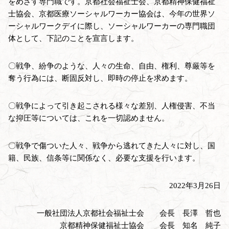
をめざす専門職です。京都社会福祉士会、京都精神保健福祉
士協会、京都医療ソーシャルワーカー協会は、今年の世界ソ
ーシャルワークデイに際し、ソーシャルワーカーの専門職団
体として、下記のことを宣言します。
〇戦争、紛争のような、人々の生命、自由、権利、尊厳等を
奪う行為には、断固反対し、即時の停止を求めます。
〇戦争によって引き起こされる様々な差別、人権侵害、不当
な抑圧等については、これを一切認めません。
〇戦争で傷ついた人々、戦争から逃れてきた人々に対し、国
籍、民族、信条等に関係なく、必要な支援を行います。
2022年3月26日
一般社団法人京都社会福祉士会 会長 長澤 哲也
京都精神保健福祉士協会 会長 知名 純子