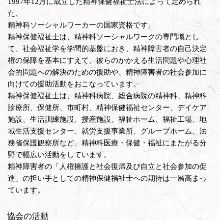
1997年12月に成立した精神保健福祉士法によって定められ
た、
精神科ソーシャルワーカーの国家資格です。
精神保健福祉士は、精神科ソーシャルワークの専門職とし
て、社会福祉学を学問的基盤におき、精神障害者の自己決定
権の保障を基本にすえて、彼らのかかえる生活問題や心理社
会的問題への解決のための援助や、精神障害者の社会参加に
向けての援助活動をおこなっています。
精神保健福祉士は、精神科病院、総合病院の精神科、精神科
診療所、保健所、市町村、精神保健福祉センター、デイケア
施設、生活訓練施設、授産施設、福祉ホーム、福祉工場、地
域生活支援センター、就労支援事業所、グループホーム、法
務省保護観察所など、精神科医療・保健・福祉にまたがる分
野で幅広い活動をしています。
精神障害者の「人権擁護と社会復帰及び自立と社会参加の促
進」の担い手としての精神保健福祉士への期待は一層高まっ
ています。
協会の活動