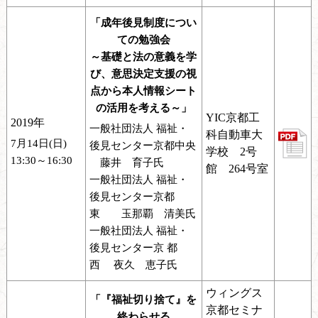
「成年後見制度につい
ての勉強会
～基礎と法の意義を学
び、意思決定支援の視
点から本人情報シート
の活用を考える～」
YIC京都工
2019年
一般社団法人 福祉・
科自動車大
7月14日(日)
後見センター京都中央
学校 2号
13:30～16:30
藤井 育子氏
館 264号室
一般社団法人 福祉・
後見センター京都
東 玉那覇 清美氏
一般社団法人 福祉・
後見センター京 都
西 夜久 恵子氏
ウィングス
「『福祉切り捨て』を
京都セミナ
終わらせる