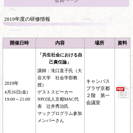
会員ページ
2019年度の研修情報
開催日時
内容
場所
資料
「共生社会における自
己責任論」
講師：滝口直子氏（大
谷大学 社会学部教
キャンパス
2019年
授）
プラザ京都
4月26日(金)
ゲストスピーカー
２階 第一
19:00～21:00
NPO法人京都MAC代
会議室
表 辻井秀治氏
マックプログラム参加
メンバーさん