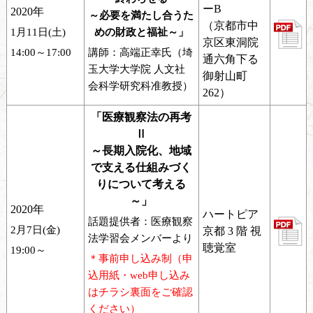
ーB
2020年
～必要を満たし合うた
（京都市中
1月11日(土)
めの財政と福祉～」
京区東洞院
14:00～17:00
講師：高端正幸氏（埼
通六角下る
玉大学大学院 人文社
御射山町
会科学研究科准教授）
262）
「医療観察法の再考
Ⅱ
～長期入院化、地域
で支える仕組みづく
りについて考える
～」
2020年
ハートピア
話題提供者：医療観察
2月7日(金)
京都 3 階 視
法学習会メンバーより
聴覚室
19:00～
＊事前申し込み制（申
込用紙・web申し込み
はチラシ裏面をご確認
ください）