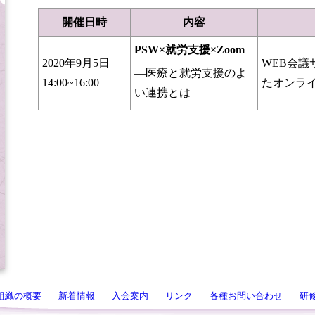
開催日時
内容
PSW×
就労支援
×Zoom
2020年9月5日
WEB会議
―医療と就労支援のよ
14:00~16:00
たオンラ
い連携とは―
組織の概要
新着情報
入会案内
リンク
各種お問い合わせ
研