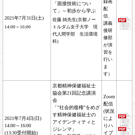
録画
「面接技術につい
配
て」～初歩から学ぶ
信、
2021年7月31日(土)
佐藤 純先生(京都ノー
講義
14:00～16:00
トルダム女子大学 現
後研
代人間学部 生活環境
修部
科)
が演
習を
行い
ま
す）
京都精神保健福祉士
協会第21回記念講演
Zoom
会
配信
「”社会的復権”をめざ
(状況
す精神保健福祉士の
2021年7月4日(日)
によ
アイデンティティと
14:00～16:00
りハ
ジレンマ」
(13:30受付開始)
イブ