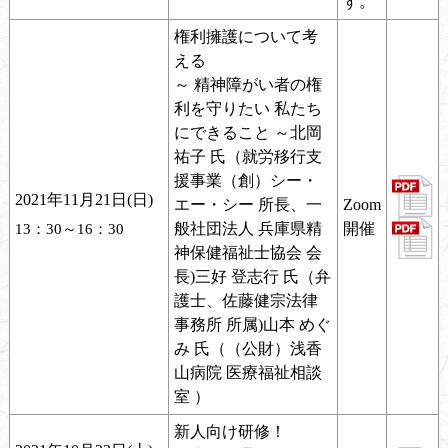
す。
権利擁護について考
える
～ 精神障がい者の権
利を守りたい 私たち
にできること ～北岡
祐子 氏（就労移行支
援事業（創）シー・
2021年11月21日(日)
エー・シー 所長、一
Zoom
般社団法人 兵庫県精
開催
13：30～16：30
神保健福祉士協会 会
長)三好 登志行 氏（弁
護士、佐藤健宗法律
事務所 所属)山本 めぐ
み 氏（（公財）浅香
山病院 医療福祉相談
室 ）
新人向け研修！