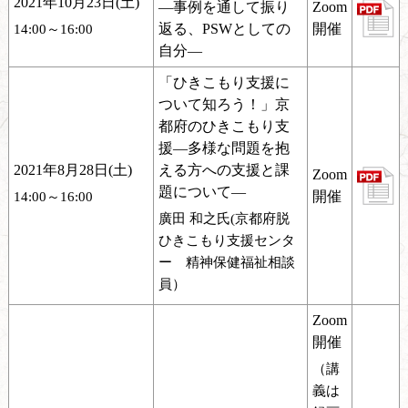
2021年10月23日(土)
―事例を通して振り
Zoom
返る、PSWとしての
開催
14:00～16:00
自分―
「ひきこもり支援に
ついて知ろう！」京
都府のひきこもり支
援—多様な問題を抱
2021年8月28日(土)
える方への支援と課
Zoom
題について—
開催
14:00～16:00
廣田 和之氏(京都府脱
ひきこもり支援センタ
ー 精神保健福祉相談
員）
Zoom
開催
（講
義は