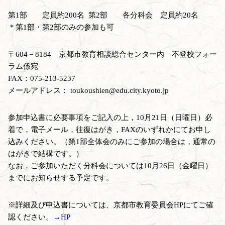
第1部 定員約200名 第2部 各分科会 定員約20名
＊第1部・第2部のみの参加も可
〒604－8184 京都市教育相談総合センター内 不登校フォー
ラム係宛
FAX：075-213-5237
メールアドレス： toukoushien@edu.city.kyoto.jp
参加申込書に必要事項をご記入の上，10月21日（日曜日）必
着で，電子メール，往復はがき，FAXのいずれかにてお申し
込みください。（第1部全体会のみにご参加の場合は，通常の
はがきで結構です。）
なお，ご参加いただく分科会については10月26日（金曜日）
までにお知らせする予定です。
※詳細及び申込書については、京都市教育委員会HPにてご確
認ください。
→HP