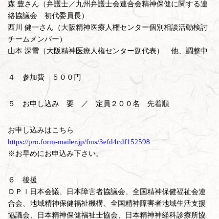
森 豊さん（弁護士／九州弁護士会連合会精神保健に関する連
絡協議会 初代委員長）
西川 健一さん（大阪精神医療人権センター個別相談活動検討
チームメンバー）
山本 深雪（大阪精神医療人権センター副代表） 他、調整中
４ 参加費 ５００円
５ お申し込み 要 ／ 定員２００名 先着順
お申し込みはこちら
https://pro.form-mailer.jp/fms/3efd4cdf152598
※お早めにお申込み下さい。
６ 後援
ＤＰＩ日本会議、日本障害者協議会、全国精神保健福祉会連
合会、地域精神保健福祉機構、全国精神障害者地域生活支援
協議会、日本精神保健福祉士協会、日本精神神経科診療所協