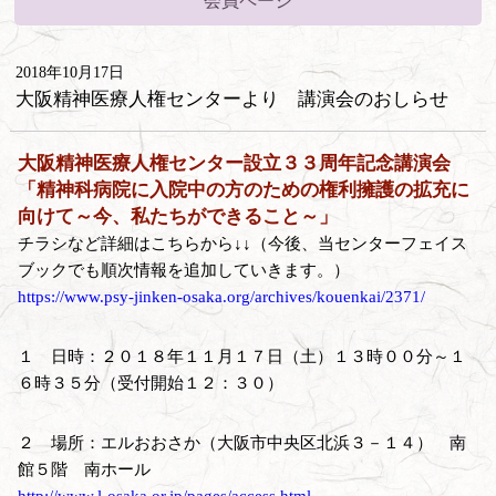
会員ページ
2018年10月17日
大阪精神医療人権センターより 講演会のおしらせ
大阪精神医療人権センター設立３３周年記念講演会
「精神科病院に入院中の方のための権利擁護の拡充に
向けて～今、私たちができること～」
チラシなど詳細はこちらから↓↓（今後、当センターフェイス
ブックでも順次情報を追加していきます。）
https://www.psy-jinken-osaka.org/archives/kouenkai/2371/
１ 日時：２０１８年１１月１７日（土）１３時００分～１
６時３５分（受付開始１２：３０）
２ 場所：エルおおさか（大阪市中央区北浜３－１４） 南
館５階 南ホール
http://www.l-osaka.or.jp/pages/access.html