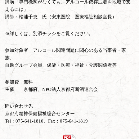
講演「専門機関がなくても、アルコール依存症者を地域で支
えるには」
講師：松浦千恵 氏（安東医院 医療福祉相談室長）
※詳しくは、別添チラシをご覧ください。
参加対象者 アルコール関連問題に関心のある当事者・家
族、
自助グループ会員、保健・医療・福祉・介護関係者等
参加費 無料
主催 京都府、NPO法人京都府断酒連合会
問い合わせ先
京都府精神保健福祉総合センター
Tel：075-641-1810、Fax：075-641-1819