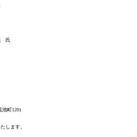
氏
儀 氏
町120)
いたします。