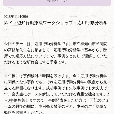
会員ページ
2018年11月09日
第19回認知行動療法ワークショップ～応用行動分析学
～
今回のテーマは、応用行動分析学です。市立福知山市民病院
の宮裕昭先生をお招きして、応用行動分析学の基本から、臨
床での適応方法についてまで、事例をとおして理解していた
だけるような研修会にする予定です。
※午後には事例検討の時間を設けます。全く応用行動分析学
に関係のない事例でも、それを応用行動分析学の観点から見
立てる練習になります。成功事例でも失敗事例でも大丈夫で
す。宮先生にケースを解説していただける貴重な機会です。2
～3事例募集しますので、事例発表をしたい方は、下記のフォ
ームの最後の欄に、事例発表希望の旨と、事例のごく簡単な
概略をお書きください。