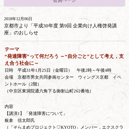
会員ページ
2018年12月06日
京都市より「平成30年度 第9回 企業向け人権啓発講
座」のおしらせ
テーマ
“発達障害”って何だろう ～“自分ごと”として考え，支
え合う社会に～
日時 平成31年1月25日（金曜日） 午後2時～午後4時
会場 京都市男女共同参画センター ウィングス京都 イベ
ントホール（2階）
（中京区東洞院通六角下る御射山町262番地）
内容
【講演1】「発達障害について」
板倉 信太郎氏
（「そらまめプロジェクト♡KYOTO」メンバー，エクスクラ