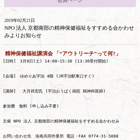
会員ページ
2019年02月21日
NPO 法人 京都南部の精神保健福祉をすすめる会かわせ
みよりお知らせ
精神保健福祉講演会 「“アウトリーチ”って何?」
[日時]　3月9日(土) 14:00~15:30 (13:30受付開始)

[会場]　ゆめりあ宇治 4階 (JR宇治駅東口すぐ)

[講師]　 大月祥宏氏 (宇治おうばく病院 精神科医師)

参加費　無料 (申し込み不要)

主催 NPO 法人 京都南部の精神保健福祉をすすめる会かわせみ

お問い合わせ先　洛南共同作業所 電話・FAX 0774-31-5088