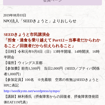
会員ページ
2019年08月03日
NPO法人「SEEDきょうと」よりおしらせ
SEEDきょうと市民講演会
「拒食・過食を乗り越えて Part12～当事者だからわか
ること／回復者だから伝えられること」
【日時】令和元年9月8日（日）13時半開場、14時開演、16時
半閉会
【場所】ウィングス京都
【参加費】前売1,500円 当日2,000円（SEED／プティパ関係
者1,000円）
【参加定員】100名 ※先着順 空席の有無はSEEDきょうと
HPに表記
http://seedkyoto.net/wordpress/sympo/
【講師】林利香氏（摂食障害からの回復者、摂食障害啓発団
体EAT119代表）