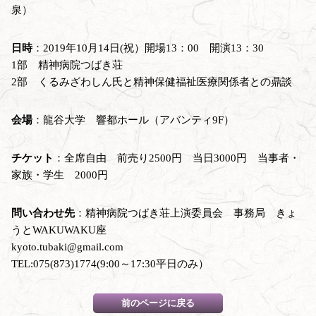
泉）
日時
：2019年10月14日(祝）開場13：00 開演13：30
1部 精神病院つばき荘
2部 くるみざわしん氏と精神保健福祉医療関係者との鼎談
会場
：龍谷大学 響都ホール（アバンティ9F）
チケット
：全席自由 前売り2500円 当日3000円 当事者・
家族・学生 2000円
問い合わせ先
：精神病院つばき荘上演委員会 事務局 きょ
うとWAKUWAKU座
kyoto.tubaki@gmail.com
TEL:075(873)1774(9:00～17:30平日のみ）