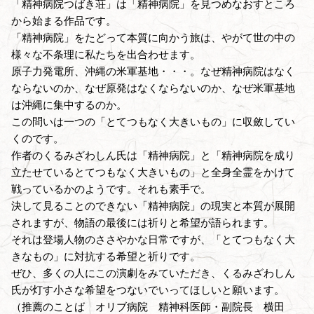
「精神病院つばき荘」は「精神病院」を見つめなおすところ
から始まる作品です。
「精神病院」をたどって本質に向かう旅は、やがて世の中の
様々な不条理に私たちを出合わせます。
原子力発電所、沖縄の米軍基地・・・。なぜ精神病院はなく
ならないのか、なぜ原発はなくならないのか、なぜ米軍基地
は沖縄に集中するのか。
この問いは一つの「とてつもなく大きいもの」に収斂してい
くのです。
作者のくるみざわしん氏は「精神病院」と「精神病院を成り
立たせているとてつもなく大きいもの」と全身全霊をかけて
戦っているかのようです。それも素手で。
決して見ることのできない「精神病院」の現実と本質が展開
されますが、物語の最後には祈りと希望が語られます。
それは登場人物のささやかな日常ですが、「とてつもなく大
きなもの」に対抗する希望と祈りです。
ぜひ、多くの人にこの演劇をみていただき、くるみざわしん
氏が灯す小さな希望をつないでいってほしいと願います。
（推薦のことば オリブ病院 精神科医師・副院長 横田