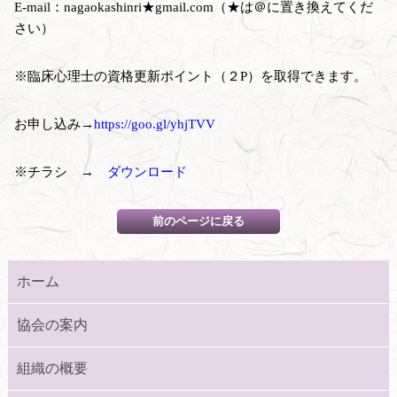
E-mail：nagaokashinri★gmail.com（★は＠に置き換えてくだ
さい）
※臨床心理士の資格更新ポイント（２P）を取得できます。
お申し込み→
https://goo.gl/yhjTVV
※チラシ →
ダウンロード
ホーム
協会の案内
組織の概要