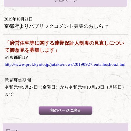
会員ページ
2019年10月21日
京都府よりパブリックコメント募集のおしらせ
「府営住宅等に関する連帯保証人制度の見直しについ
て御意見を募集します」
※京都府HP
http://www.pref.kyoto.jp/jutaku/news/20190927rentaihoshou.html
意見募集期間
令和元年9月27日（金曜日）から令和元年10月28日（月曜日）
まで
ホーム