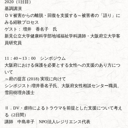
2020（1日目）
基調講演
ＤＶ被害からの離脱・回復を支援する～被害者の「語り」に
みる経験プロセス
ゲスト： 増井 香名子 氏
新見公立大学健康科学部地域福祉学科講師・大阪府立大学客
員研究員
11：40～13：00 シンポジウム
大阪府における保護を必要とする女性への支援のあり方につ
いて
～府の提言 (2018) 実現に向けて
シンポジスト:増井香名子氏、大阪府女性相談センター職員、
雪田樹理弁護士
Ⅱ．DV・虐待によるトラウマを前提とした支援について考え
る（2日間）
講師 中島幸子 NPO法人レジリエンス代表