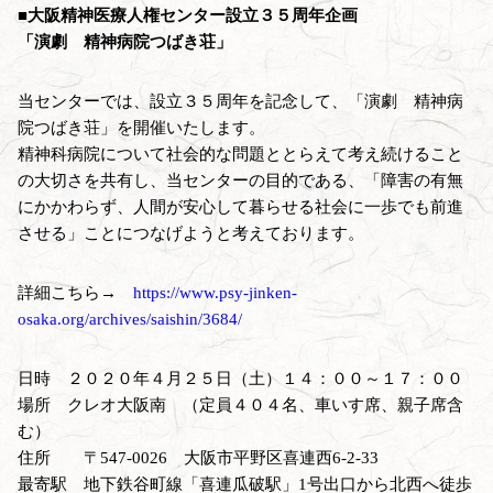
■大阪精神医療人権センター設立３５周年企画
「演劇 精神病院つばき荘」
当センターでは、設立３５周年を記念して、「演劇 精神病
院つばき荘」を開催いたします。
精神科病院について社会的な問題ととらえて考え続けること
の大切さを共有し、当センターの目的である、「障害の有無
にかかわらず、人間が安心して暮らせる社会に一歩でも前進
させる」ことにつなげようと考えております。
詳細こちら→
https://www.psy-jinken-
osaka.org/archives/saishin/3684/
日時 ２０２０年４月２５日（土）１４：００～１７：００
場所 クレオ大阪南 （定員４０４名、車いす席、親子席含
む）
住所 〒547-0026 大阪市平野区喜連西6-2-33
最寄駅 地下鉄谷町線「喜連瓜破駅」1号出口から北西へ徒歩