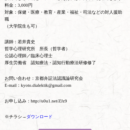
料金：3,000円
対象：保健・医療・教育・産業・福祉・司法などの対人援助
職
（大学院生も可）
講師：若井貴史
哲学心理研究所 所長（哲学者）
公認心理師／臨床心理士
厚生労働省 認知療法・認知行動療法研修修了
お問い合わせ：京都弁証法認識論研究会
E-mail：kyoto.dialektik@gmail.com
お申し込み：http://u0u1.net/ZJz9
※チラシ→
ダウンロード