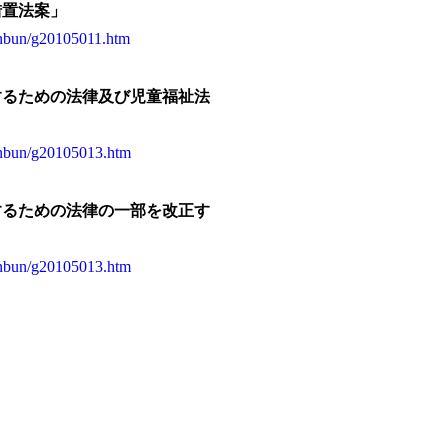
措置法案」
honbun/g20105011.htm
するための法律及び児童福祉法
honbun/g20105013.htm
するための法律の一部を改正す
honbun/g20105013.htm