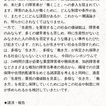
め、未だ多くの障害者が「働くこと」への参入を阻まれてい
ます。障害のある人が働くために、どんな制度や条件があ
り、またそこにどんな課題があるか、これから一層議論さ
れ、明らかにされなくてはなりません。
一方で、「生産性」を重視するこの社会の価値観は、障害者
のみならず、多くの健常者をも苦しめ、時に生産性がないと
みなされた人の存在を否定するような痛ましい事件もたびた
び起きています。だれしもが生きやすい社会を目指すために
は、多様な「生き方」、多様な「働き方」が肯定され保障さ
れる社会にならないといけません。 今回のシンポジウムで
は、24時間介護が必要な重度障害者や難病患者、知的障害者
などさまざまな種別の障害当事者の視点から、職場での介護
保障や合理的配慮等をめぐる諸課題を考えると同時に、過度
の「生産性」重視の価値観を見直し、多様な「生き方」「働
き方」を肯定し保障していくためには今この社会や制度に何
が求められるかを検討していきたいです。
★講演・報告