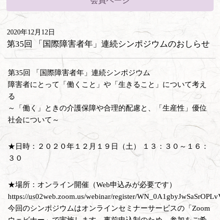
会員ページ
2020年12月12日
第35回 「国際障害者年」連続シンポジウムのおしらせ
第35回 「国際障害者年」連続シンポジウム
障害者にとって「働くこと」や「生きること」について考え
る
～「働く」ときの介護保障や合理的配慮と、「生産性」優位
社会について～
★日時：２０２０年１２月１９日（土） １３：３０～１６：
３０
★場所：オンライン開催（Web申込みが必要です）
https://us02web.zoom.us/webinar/register/WN_0A1gbyJwSaSrOPL
今回のシンポジウムはオンラインセミナーサービスの「Zoom
ウェビナー」で実施します。事前申込制のため、参加をご希