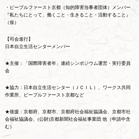
・ピープルファースト京都（知的障害当事者団体）メンバー
『私たちにとって、働くこと・生きること・活動すること』
（仮）
【司会進行】
日本自立生活センターメンバー
★主催：「国際障害者年」連続シンポジウム運営・実行委員
会
★協力：日本自立生活センター（ＪＣＩＬ）、ワークス共同
作業所、ピープルファースト京都など
★後援：京都府、京都市、京都府社会福祉協議会、京都市社
会福祉協議会、(公財)京都新聞社会福祉事業団 他（申請中含
む）