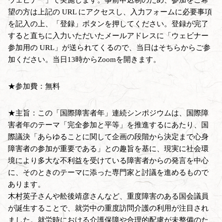
望の方は上記の URL にアクセスし、入力フォームに必要事項
を記入の上、「登録」ボタンを押してください。登録が完了
すると直ちに入力いただいたメールアドレスに「ウェビナー
参加用の URL」が送られてくるので、当日はそちらからご参
加ください。当日13時からZoomを開きます。
★参加費：無料
★主旨：この「国際障害者年」連続シンポジウムは、国際障
害者年のテーマ「完全参加と平等」を推進するにあたり、国
際議決「あらゆることに関して企画の段階から決定まで心身
障害者の参加が重要である」との趣旨を基に、現実に社会環
境により多大な不利益を受けている障害者からの発言を中心
に、そのときのテーマに添った専門家と討議を進めるもので
あります。
木村英子さんや舩後靖彦さんなど、重度障害のある国会議員
が誕生することで、就労中の重度訪問介護の利用が注目され
ました。就労時における介護保障や合理的配慮が未整備のた