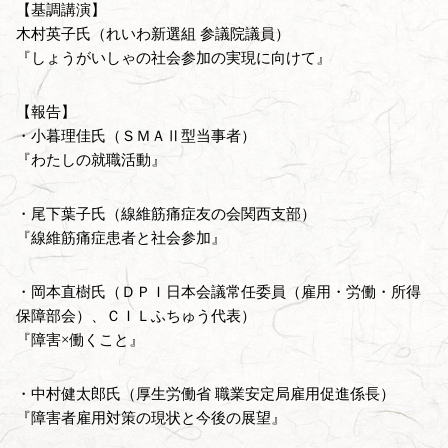
【基調講演】
木村英子氏（れいわ新選組 参議院議員）
『しょうがいしゃの社会参加の実現に向けて』
【報告】
・小暮理佳氏（ＳＭＡⅡ型当事者）
『わたしの就職活動』
・尾下葉子氏（線維筋痛症友の会関西支部）
『線維筋痛症患者と社会参加』
・岡本直樹氏（ＤＰＩ日本会議常任委員（雇用・労働・所得
保障部会）、ＣＩＬふちゅう代表）
『障害×働くこと』
・中村健太郎氏（厚生労働省 職業安定局雇用促進係長）
『障害者雇用対策の現状と今後の展望』