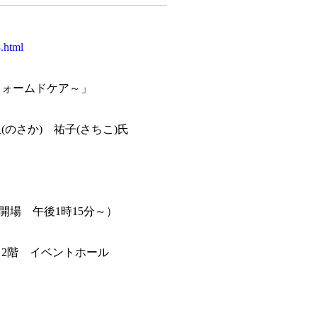
.html
フォームドケア～」
のさか) 祐子(さちこ)氏
開場 午後1時15分～）
2階 イベントホール