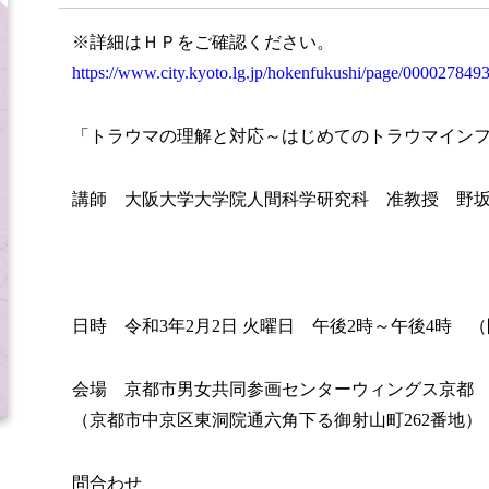
※詳細はＨＰをご確認ください。
https://www.city.kyoto.lg.jp/hokenfukushi/page/0000278493
「トラウマの理解と対応～はじめてのトラウマイン
講師 大阪大学大学院人間科学研究科 准教授 野坂(
日時 令和3年2月2日 火曜日 午後2時～午後4時 （
会場 京都市男女共同参画センターウィングス京都 
（京都市中京区東洞院通六角下る御射山町262番地）
問合わせ