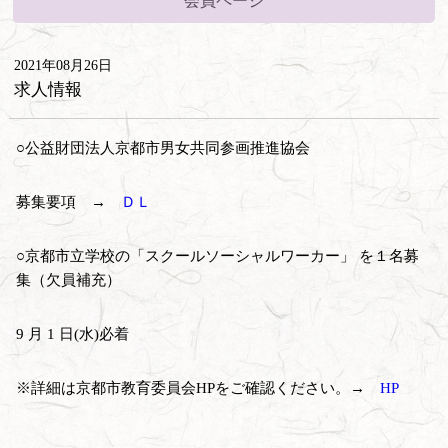
会員ページ
2021年08月26日
求人情報
○公益財団法人京都市男女共同参画推進協会
募集要項 →
ＤＬ
○京都市立学校の「スクールソーシャルワーカー」 を１名募
集（欠員補充）
9 月 1 日(水)必着
※詳細は京都市教育委員会HPをご確認ください。→
HP