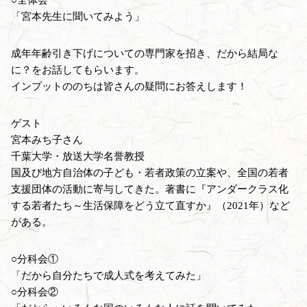
「宮本先生に聞いてみよう」
成年年齢引き下げについての専門家を招き、だから結局な
に？をお話してもらいます。
インプットののちは皆さんの疑問にお答えします！
ゲスト
宮本みち子さん
千葉大学・放送大学名誉教授
国及び地方自治体の子ども・若者政策の立案や、全国の若者
支援団体の活動に寄与してきた。著書に『アンダークラス化
する若者たち～生活保障をどう立て直すか』（2021年）など
がある。
○分科会①
「だから自分たちで成人式を考えてみた」
○分科会②