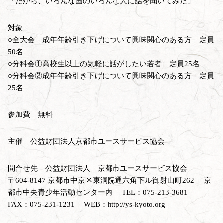
「だから、いろんな国のいろんな人に話を聞いてみた」
対象
○全大会 成年年齢引き下げについて興味関心のある方 定員
50名
○分科会①高校生以上の気軽に話がしたい若者 定員25名
○分科会②成年年齢引き下げについて興味関心のある方 定員
25名
参加費 無料
主催 公益財団法人京都市ユースサービス協会
問合せ先 公益財団法人 京都市ユースサービス協会
〒604-8147 京都市中京区東洞院通六角下ル御射山町262 京
都市中央青少年活動センター内 TEL：075-213-3681
FAX：075-231-1231 WEB：http://ys-kyoto.org