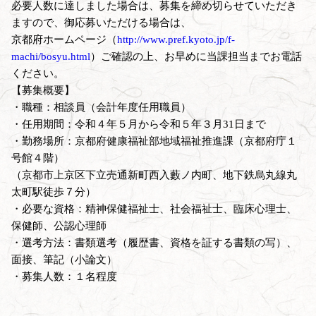
必要人数に達しました場合は、募集を締め切らせていただき
ますので、御応募いただける場合は、
京都府ホームページ（
http://www.pref.kyoto.jp/f-
machi/bosyu.html
）ご確認の上、お早めに当課担当までお電話
ください。
【募集概要】
・職種：相談員（会計年度任用職員）
・任用期間：令和４年５月から令和５年３月31日まで
・勤務場所：京都府健康福祉部地域福祉推進課（京都府庁１
号館４階）
（京都市上京区下立売通新町西入藪ノ内町、地下鉄烏丸線丸
太町駅徒歩７分）
・必要な資格：精神保健福祉士、社会福祉士、臨床心理士、
保健師、公認心理師
・選考方法：書類選考（履歴書、資格を証する書類の写）、
面接、筆記（小論文）
・募集人数：１名程度