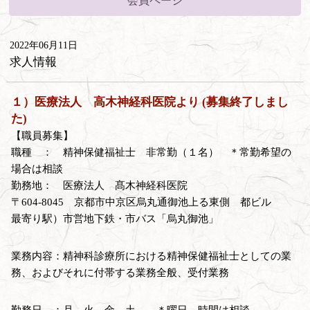
会員ページ
2022年06月11日
求人情報
１）医療法人 高木神経科医院より (募集終了しまし
た)
【職員募集】
職種 ： 精神保健福祉士 非常勤（１名） ＊常勤希望の
場合は相談
勤務地： 医療法人 髙木神経科医院
〒604-8045 京都市中京区烏丸通御池上る東側 都ビル
最寄り駅）市営地下鉄・市バス「烏丸御池」
業務内容：精神科診療所における精神保健福祉士としての業
務、およびそれに付帯する業務全般、受付業務
勤務日 ：月、火、金、土 ＊曜日、時間は相談