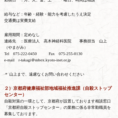
給与など：年齢・経験・能力を考慮したうえ決定
交通費は実費支給
雇用期間：定めなし
連絡先 ：医療法人 高木神経科医院 事務担当 山上
（やまがみ）
Tel 075-222-0450 Fax 075-255-0130
e-mail r-takagi＠mbox.kyoto-inet.or.jp
＊ 山上まで、遠慮なくお問い合わせください
２）京都府健康福祉部地域福祉推進課（自殺ストップ
センター）
自殺対策の一環として、京都府が設置しております相談窓口
「京都府自殺ストップセンター」の業務に係る非常勤職員を
募集しております。