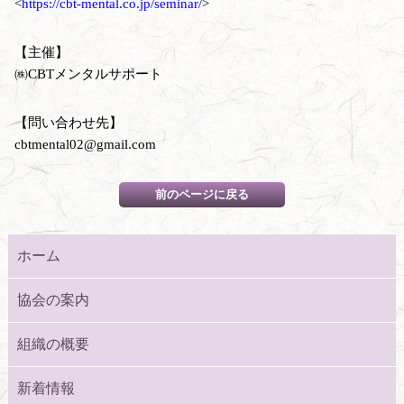
<
https://cbt-mental.co.jp/seminar/
>
【主催】
㈱CBTメンタルサポート
【問い合わせ先】
cbtmental02@gmail.com
ホーム
協会の案内
組織の概要
新着情報