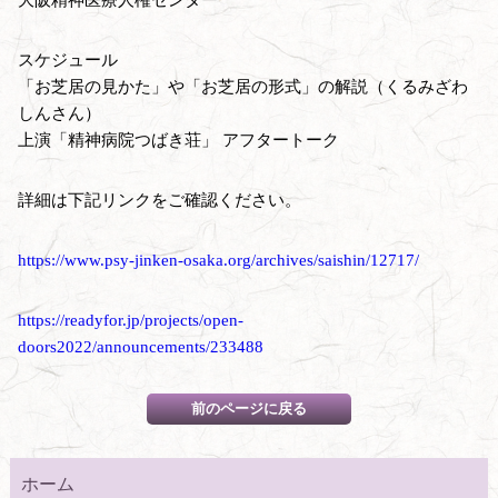
スケジュール
「お芝居の見かた」や「お芝居の形式」の解説（くるみざわ
しんさん）
上演「精神病院つばき荘」 アフタートーク
詳細は下記リンクをご確認ください。
https://www.psy-jinken-osaka.org/archives/saishin/12717/
https://readyfor.jp/projects/open-
doors2022/announcements/233488
ホーム