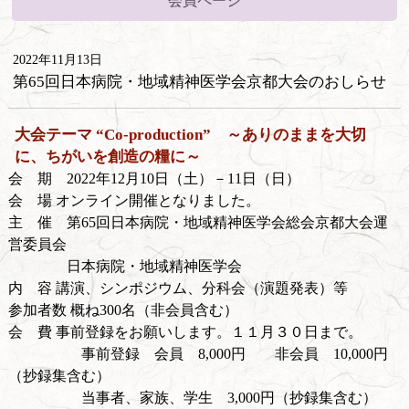
会員ページ
2022年11月13日
第65回日本病院・地域精神医学会京都大会のおしらせ
大会テーマ “Co-production” ～ありのままを大切
に、ちがいを創造の糧に～
会 期 2022年12月10日（土）－11日（日）
会 場 オンライン開催となりました。
主 催 第65回日本病院・地域精神医学会総会京都大会運
営委員会
日本病院・地域精神医学会
内 容 講演、シンポジウム、分科会（演題発表）等
参加者数 概ね300名（非会員含む）
会 費 事前登録をお願いします。１１月３０日まで。
事前登録 会員 8,000円 非会員 10,000円
（抄録集含む）
当事者、家族、学生 3,000円（抄録集含む）