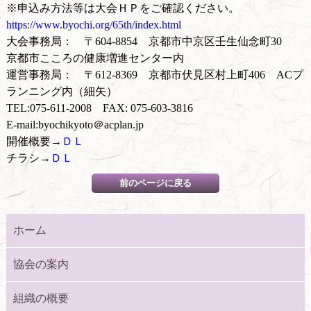
※申込み方法等は大会ＨＰをご確認ください。
https://www.byochi.org/65th/index.html
大会事務局： 〒604-8854 京都市中京区壬生仙念町30
京都市こころの健康増進センター内
運営事務局： 〒612-8369 京都市伏見区村上町406 ACプ
ランニング内（細矢）
TEL:075-611-2008 FAX: 075-603-3816
E-mail:byochikyoto＠acplan.jp
開催概要→
ＤＬ
チラシ→
ＤＬ
ホーム
協会の案内
組織の概要