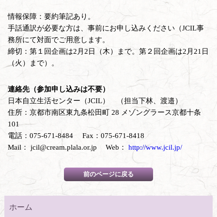
情報保障：要約筆記あり。
手話通訳が必要な方は、事前にお申し込みください（JCIL事
務所にて対面でご用意します。
締切：第１回企画は2月2日（木）まで。第２回企画は2月21日
（火）まで）。
連絡先（参加申し込みは不要）
日本自立生活センター（JCIL） （担当下林、渡邉）
住所：京都市南区東九条松田町 28 メゾングラース京都十条
101
電話：075-671-8484 Fax：075-671-8418
Mail： jcil@cream.plala.or.jp Web：
http://www.jcil.jp/
ホーム