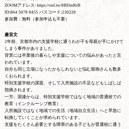
ZOOMアドレス: https://onl.tw/8BDmRrB
ID:864 5078 8455 パスコード:230228
参加費：無料（参加申込も不要）
趣旨文
2年前、京都市内の支援学校に通うわが子を母親が手にかけて
しまう事件がありました。
背景には卒業後の暮らしや支援についての悩みがあったと言
われています。
自分も同じ立場になったかもしれないと悩む親御さんも数多
くおられます。
特別支援学校の課題、そして入所施設の不足などもしばしば
指摘されます。
一方、国連からは、特別支援学校ではなく地域の普通校での
教育（インクルーシブ教育）、
入所施設ではなく地域での生活（地域自立生活）へと早急に
転換していくことが求められています。
支援をたくさん必要とする障害のある子どもが普通校に通う