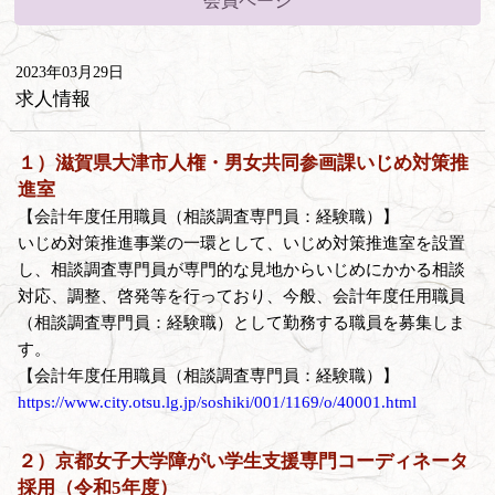
会員ページ
2023年03月29日
求人情報
１）滋賀県大津市人権・男女共同参画課いじめ対策推
進室
【会計年度任用職員（相談調査専門員：経験職）】
いじめ対策推進事業の一環として、いじめ対策推進室を設置
し、相談調査専門員が専門的な見地からいじめにかかる相談
対応、調整、啓発等を行っており、今般、会計年度任用職員
（相談調査専門員：経験職）として勤務する職員を募集しま
す。
【会計年度任用職員（相談調査専門員：経験職）】
https://www.city.otsu.lg.jp/soshiki/001/1169/o/40001.html
２）京都女子大学障がい学生支援専門コーディネータ
採用（令和5年度）