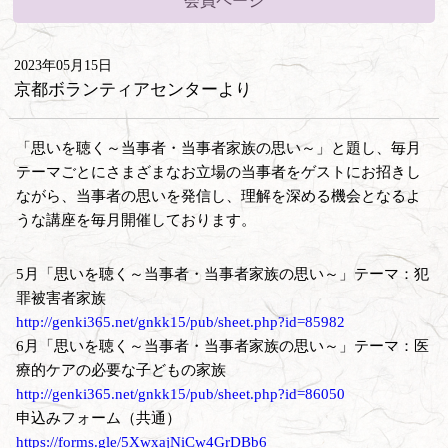
会員ページ
2023年05月15日
京都ボランティアセンターより
「思いを聴く～当事者・当事者家族の思い～」と題し、毎月
テーマごとにさまざまなお立場の当事者をゲストにお招きし
ながら、当事者の思いを発信し、理解を深める機会となるよ
うな講座を毎月開催しております。
5月「思いを聴く～当事者・当事者家族の思い～」テーマ：犯
罪被害者家族
http://genki365.net/gnkk15/pub/sheet.php?id=85982
6月「思いを聴く～当事者・当事者家族の思い～」テーマ：医
療的ケアの必要な子どもの家族
http://genki365.net/gnkk15/pub/sheet.php?id=86050
申込みフォーム（共通）
https://forms.gle/5XwxajNiCw4GrDBb6