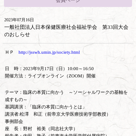
会員ページ
2023年07月16日
一般社団法人日本保健医療社会福祉学会 第33回大会
のおしらせ
ＨＰ
http://jsswh.umin.jp/society.html
日 時：2023年9月17日（日）10:00～16:50
開催方法：ライブオンライン（ZOOM）開催
テーマ：臨床の本質に向かう ～ソーシャルワークの基軸を
成すもの～
基調講演：「臨床の本質に向かうとは」
講演者:松澤 和正（前帝京大学医療技術学部教授）
事例部会
座 長：野村 裕美（同志社大学）
報告者：内田 敦子（前東海大学医学部付属病院）