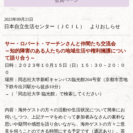
会員ページ
2023年09月21日
日本自立生活センター（ＪＣＩＬ） よりおしらせ
サー・ロバート・マーチンさんと仲間たち交流会
～知的障害のある人たちの地域生活や権利擁護につい
て語り合う～
日時：２０２３年１０月１５日（日）１５：３０－２０：０
０
場所：同志社大学新町キャンパス臨光館204号室（京都市営地
下鉄今出川駅から徒歩10分）
→（「同志社大学 臨光館」で検索してください）
内容：海外ゲストの方々の活動や生活状況について簡単にお
伺いしつつ、上記テーマをめぐって参加者みなさんの素朴な
思いや疑問や感想を語り合いながら、海外ゲストの方々ご意
見を伺うことのできる時間にする予定です（通訳あり）。茶