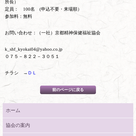
所長）
定員： 100名 (申込不要・来場順）
参加料：無料
お問い合わせ：（一社）京都精神保健福祉協会
k_shf_kyokai04@yahoo.co.jp
０７５－８２２－３０５１
チラシ →
ＤＬ
ホーム
協会の案内