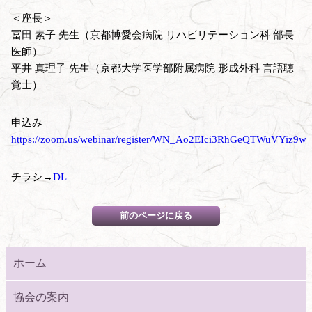
＜座長＞
冨田 素子 先生（京都博愛会病院 リハビリテーション科 部長
医師）
平井 真理子 先生（京都大学医学部附属病院 形成外科 言語聴
覚士）
申込み
https://zoom.us/webinar/register/WN_Ao2EIci3RhGeQTWuVYiz9w
チラシ→
DL
ホーム
協会の案内