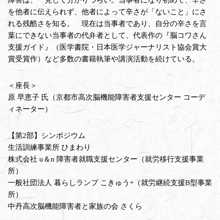
を他者に伝えられず、他者によって辛さが「ないこと」にさ
れる残酷さを知る。 現在は当事者であり、自分の辛さを言
葉にできない当事者の代弁者として、代表作の『脳コワさん
支援ガイド』（医学書院・日本医学ジャーナリスト協会賞大
賞受賞作）など多数の書籍執筆や講演活動を続けている。
＜座長＞
原 早恵子 氏（京都市高次脳機能障害者支援センター コーデ
ィネーター）
【第2部】シンポジウム
生活訓練事業所 ひまわり
株式会社 u＆n 障害者就職支援センター（就労移行支援事業
所）
一般社団法人 暮らしランプ こきゅう+（就労継続支援B型事業
所）
中丹高次脳機能障害者と家族の会 さくら