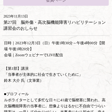
会員ページ
2023年11月13日
第27回 脳外傷・高次脳機能障害リハビリテーション
講習会のおしらせ
日時｜2023年12月3日（日）午後1時30分～午後4時00分【開
場 午後1時20分】
会場｜ZoomウェビナーでLIVE配信
【第1部】講演
「当事者が主体的に社会で生きていくために」
鈴木 大介 氏（文筆業）
■プロフィール
ルポライターとして多忙な日々に41歳で脳梗塞に襲われ、高
次脳機能障害の当事者に。想像よりはるかに不自由でつらい
障害は、一見して分かりづらい。当事者になり初めて、辛さ