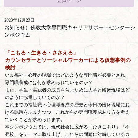
会員ページ
2023年12月23日
お知らせ）佛教大学専門職キャリアサポートセンターシ
ンポジウム
「こもる・生きる・ささえる」
カウンセラーとソーシャルワーカーによる仮想事例の
検討
いま福祉・心理の現場ではどのような専門職が必要とされ、
専門職養成には何が求められているのか？
また、学生・実践者の成長を育むために大学と臨床現場はど
のように協働していくのか？
これまでの福祉職・心理職養成の歴史と今日の臨床現場にお
ける課題をふまえつつ、これからの専門職養成あり方を考え
ていくことが求められます。
本シンポジウムでは、現代社会に広がる「ひきこもり」「不
登校」をテーマに取り上げ、これらの問題に対峙しているカ