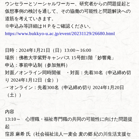
ウンセラーとソーシャルワーカー、研究者からの問題提起と
仮想事例の検討を通して、その協働の可能性と問題解決への
道筋を考えていきます。
※申込み等詳細はＨＰをご確認ください。
https://www.bukkyo-u.ac.jp/event/20231129/26680.html
日時：2024年1月21日（日）13:00～16:00
場所：佛教大学紫野キャンパス 15号館1階「妙響庵」
申込：事前申込制（参加無料）
対面／オンライン同時開催 ・対面：先着30名（申込締め切
り 2024年1月12日（金））
・オンライン：先着300名（申込締め切り 2024年1月20日
（土））
内容
13:10～ 心理職・福祉専門職の共同の可能性に向けた問題提
起
窪原 麻希 氏（社会福祉法人一麦会 麦の郷 紀の川生活支援セ