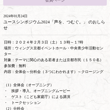
会員ページ
2024年01月24日
ユースシンポジウム2024「声を、つむぐ。」 のおしら
せ
日時：２０２４年２月３日（土）１３時～１7時
場所：ウィングス京都イベントホール・中央青少年活動セン
ター
対象：テーマに関心のある若者または京都市民（１５０名）
参加費：無料
内容：全体会～分科会（３つにわかれます）～クロージング
（1）全体会（オープニング）
・ 挨拶・導入、オープニングムービー
・ ゲスト（こども家庭庁）による講演
・ トークセッション
（2）分科会