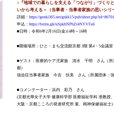
○『地域での暮らしを支える「つながり」づくり
いから考える～（当事者・当事者家族の思いシリ
詳細：
https://genki365.net/gnkk15/pub/sheet.php?id=8670
申込：
https://forms.gle/uSpkbNPhZr4NYVFa6
■日時：令和6年2月16日(金)14時～16時
■開催場所：ひと・まち交流館京都 3階 第4・5会議室
■ゲスト：医療的ケア児家族 清水 千明 さん（所属団体：N
都）
強迫症当事者家族 今吉 扶美 さん（所属団体：強
■コメンテーター：浜内 彩乃 さん
(京都光華女子大学 健康科学部 医療福祉学科 准教授
大阪・京都こころの発達研究所 葉、精神保健福祉士)