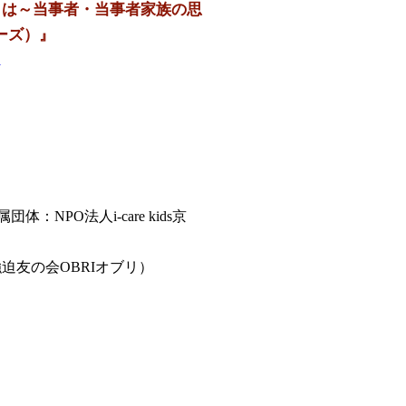
とは～当事者・当事者家族の思
ーズ）』
1
PO法人i-care kids京
迫友の会OBRIオブリ）
、