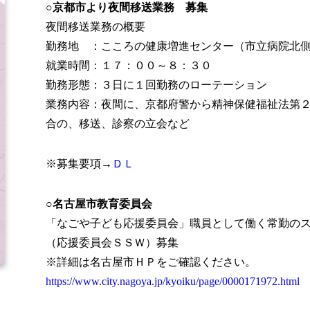
○京都市より夜間移送業務 募集
夜間移送業務の概要
勤務地 ：こころの健康増進センター（市立病院北
就業時間：１７：００～８：３０
勤務形態：３日に１回勤務のローテーション
業務内容：夜間に、京都府警から精神保健福祉法第２
合の、移送、診察の立会など
※募集要項→
ＤＬ
○名古屋市教育委員会
「なごや子ども応援委員会」職員として働く常勤の
（応援委員会ＳＳＷ）募集
※詳細は名古屋市ＨＰをご確認ください。
https://www.city.nagoya.jp/kyoiku/page/0000171972.html