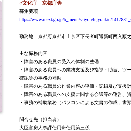
○文化庁 京都庁舎
募集要項
https://www.mext.go.jp/b_menu/saiyou/hijyoukin/1417881
勤務地 京都府京都市上京区下長者町通新町西入藪之
主な職務内容
・障害のある職員の受入れ体制の整備
・障害のある職員への業務支援及び指導・助言、ツ
確認等の事務の補助
・障害のある職員の作業内容の評価・記録及び支援
・障害のある職員への支援に関する会議等の運営、
・事務の補助業務（パソコンによる文書の作成，書
問合せ先（担当者）
大臣官房人事課任用班任用第三係