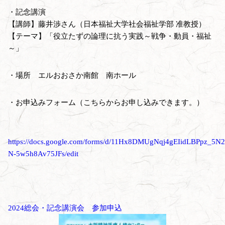
・記念講演
【講師】藤井渉さん（日本福祉大学社会福祉学部 准教授）
【テーマ】「役立たずの論理に抗う実践～戦争・動員・福祉
～」
・場所 エルおおさか南館 南ホール
・お申込みフォーム（こちらからお申し込みできます。）
https://docs.google.com/forms/d/11Hx8DMUgNqj4gEIidLBPpz_5N2
N-5w5h8Av75JFs/edit
2024総会・記念講演会 参加申込