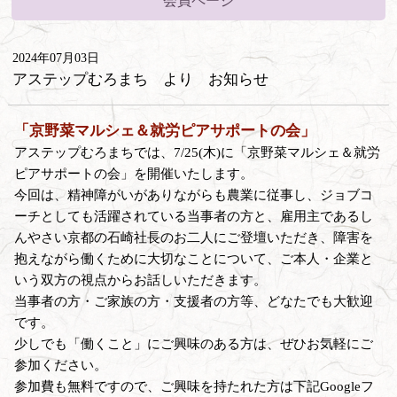
会員ページ
2024年07月03日
アステップむろまち より お知らせ
「京野菜マルシェ＆就労ピアサポートの会」
アステップむろまちでは、7/25(木)に「京野菜マルシェ＆就労
ピアサポートの会」を開催いたします。
今回は、精神障がいがありながらも農業に従事し、ジョブコ
ーチとしても活躍されている当事者の方と、雇用主であるし
んやさい京都の石崎社長のお二人にご登壇いただき、障害を
抱えながら働くために大切なことについて、ご本人・企業と
いう双方の視点からお話しいただきます。
当事者の方・ご家族の方・支援者の方等、どなたでも大歓迎
です。
少しでも「働くこと」にご興味のある方は、ぜひお気軽にご
参加ください。
参加費も無料ですので、ご興味を持たれた方は下記Googleフ