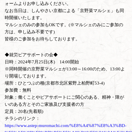
ォームよりお申し込みください。
なお当日は、しんやさい京都による「京野菜マルシェ」も同
時開催いたします。
マルシェのみの参加もOKです。(※マルシェのみにご参加の
方は、申し込み不要です)
皆様のご参加をお待ちしております。
◆就労ピアサポートの会◆
日時：2024年7月25日(木) 14:00開始
※同時開催の京野菜マルシェが13:00～16:00のため、13:00よ
り開場しております。
場所：ひとつぶの種(京都市北区紫野上柏野町53-4)
参加費：無料
対象：働くことやピアサポートにご関心のある、精神・障が
いのある方とそのご家族及び支援者の方
定員：20名(先着順)
チラシのリンク：
https://www.astep-muromachi.com/%E8%A4%87%E8%A3%BD-