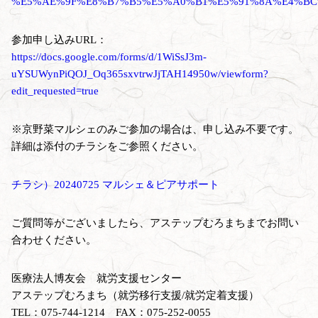
%E5%AE%9F%E8%B7%B5%E5%A0%B1%E5%91%8A%E4%B
参加申し込みURL：
https://docs.google.com/forms/d/1WiSsJ3m-
uYSUWynPiQOJ_Oq365sxvtrwJjTAH14950w/viewform?
edit_requested=true
※京野菜マルシェのみご参加の場合は、申し込み不要です。
詳細は添付のチラシをご参照ください。
チラシ）20240725 マルシェ＆ピアサポート
ご質問等がございましたら、アステップむろまちまでお問い
合わせください。
医療法人博友会 就労支援センター
アステップむろまち（就労移行支援/就労定着支援）
TEL：075-744-1214 FAX：075-252-0055