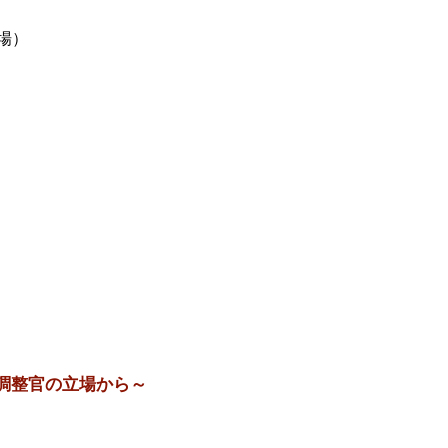
開場）
調整官の立場から～