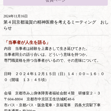
会員ページ
2024年11月16日
第４回京都滋賀の精神医療を考えるミーティング おし
らせ
「当事者が人生を語る」
内容 当事者は経験を上書きして生き延びてきた。
当事者同士の語り合いは、どういう意味を持つか。
専門職資格を持つ当事者がいるので、その意味について。
日時 ２０２４年１２月１５日（日）１４：００～１６：０
０（開場 １３：４５頃）
会場 京都市みぶ身体障害者福祉会館４階 研修室２・３
〒604-8804 京都市中京区壬生坊城町48-6
市バス・京都バス・阪急電車・京福電車 四条大宮駅下車
四条通西へ約200ｍ