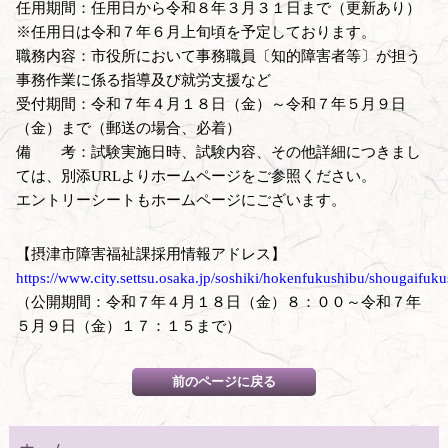
任用期間：任用日から令和８年３月３１日まで（更新あり）
※任用日は令和７年６月上旬頃を予定しております。
職務内容：市役所において事務職員〔知的障害者等〕が担う
事務作業に係る指導及び就労支援など
受付期間：令和７年４月１８日（金）～令和７年５月９日
（金）まで（郵送の場合、必着）
備 考：試験実施日時、試験内容、その他詳細につきまし
ては、別添URLよりホームページをご参照ください。
エントリーシートもホームページにございます。
【摂津市障害福祉課採用情報アドレス】
https://www.city.settsu.osaka.jp/soshiki/hokenfukushibu/shougaifuk
（公開期間：令和７年４月１８日（金）８：００～令和７年
５月９日（金）１７：１５まで）