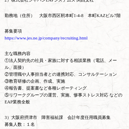
勤務地（住所） 大阪市西区靭本町1-4-8 本町KAZビル7階
募集要項
https://www.jes.ne.jp/company/recruiting.html
主な職務内容
①法人契約先の社員・家族に対する相談業務（電話、メー
ル、面接）
②管理職や人事担当者との連携対応、コンサルテーション
③教育研修の企画、作成、実施
④報告書、提案書など各種レポーティング
⑤リワークグループの運営、実施、惨事ストレス対応 などの
EAP業務全般
3）大阪府摂津市 障害福祉課 会計年度任用職員募集
募集人数：１名