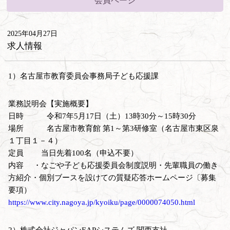
会員ページ
2025年04月27日
求人情報
1）名古屋市教育委員会事務局子ども応援課
業務説明会【実施概要】
日時 令和7年5月17日（土）13時30分～15時30分
場所 名古屋市教育館 第1～第3研修室（名古屋市東区泉
１丁目１－４）
定員 当日先着100名（申込不要）
内容 ・なごや子ども応援委員会制度説明・先輩職員の働き
方紹介・個別ブースを設けての質疑応答ホームページ〔募集
要項）
https://www.city.nagoya.jp/kyoiku/page/0000074050.html
2）株式会社ジャパンEAPシステムズ 関西支社