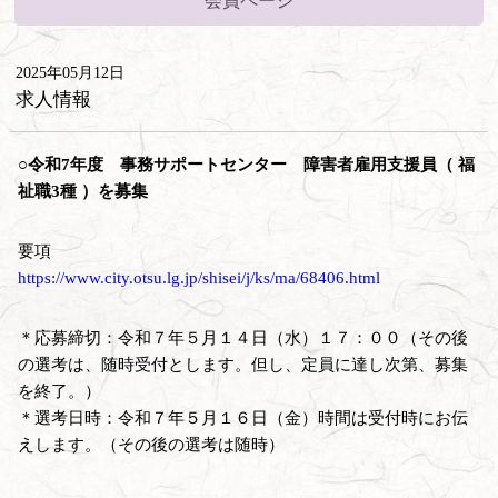
会員ページ
2025年05月12日
求人情報
○令和7年度 事務サポートセンター 障害者雇用支援員（ 福
祉職3種 ）を募集
要項
https://www.city.otsu.lg.jp/shisei/j/ks/ma/68406.html
＊応募締切：令和７年５月１４日（水）１７：００（その後
の選考は、随時受付とします。但し、定員に達し次第、募集
を終了。）
＊選考日時：令和７年５月１６日（金）時間は受付時にお伝
えします。（その後の選考は随時）