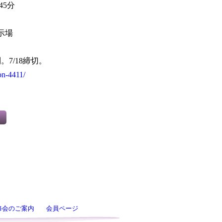
45分
示場
7/18締切。
on-4411/
修会のご案内
会員ページ