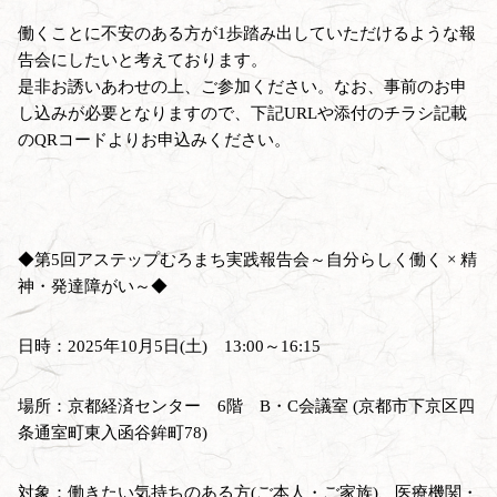
働くことに不安のある方が1歩踏み出していただけるような報
告会にしたいと考えております。
是非お誘いあわせの上、ご参加ください。なお、事前のお申
し込みが必要となりますので、下記URLや添付のチラシ記載
のQRコードよりお申込みください。
◆第5回アステップむろまち実践報告会～自分らしく働く × 精
神・発達障がい～◆
日時：2025年10月5日(土) 13:00～16:15
場所：京都経済センター 6階 B・C会議室 (京都市下京区四
条通室町東入函谷鉾町78)
対象：働きたい気持ちのある方(ご本人・ご家族)、医療機関・