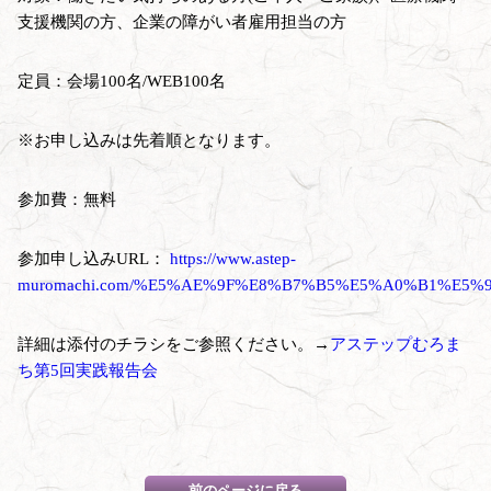
支援機関の方、企業の障がい者雇用担当の方
定員：会場100名/WEB100名
※お申し込みは先着順となります。
参加費：無料
参加申し込みURL：
https://www.astep-
muromachi.com/%E5%AE%9F%E8%B7%B5%E5%A0%B1%E5
詳細は添付のチラシをご参照ください。→
アステップむろま
ち第5回実践報告会