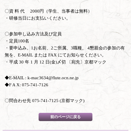
〇資 料 代 2000円（学生、当事者は無料）
・研修当日にお支払いください。
〇参加申し込み方法及び定員
・定員100名
・要申込み。1お名前、2ご所属、3職種、 4懇親会の参加の有
無を、E-MAIL または FAX にてお知らせください。
・平成 30 年 1 月 12 日(金)〆切 〔宛先〕京都マック
◆E-MAIL : k-mac3634@flute.ocn.ne.jp
◆F A X: 075-741-7126
〇問合わせ先 075-741-7125 (京都マック)