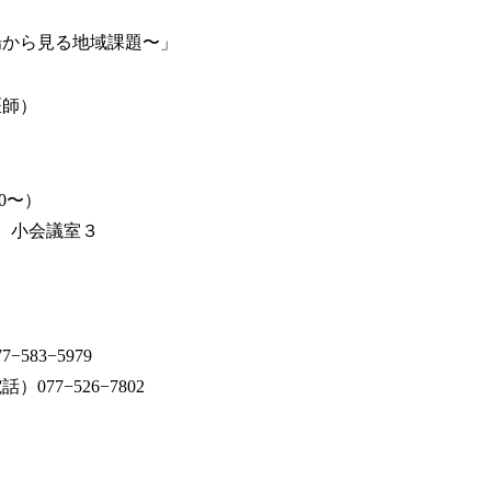
場から見る地域課題〜」
医師）
）
30〜）
）小会議室３
83−5979
7−526−7802